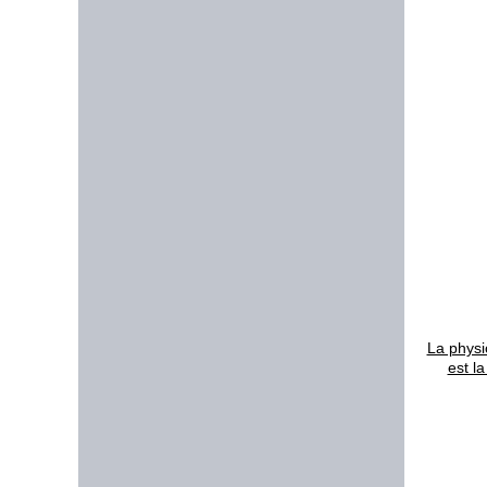
La physi
est l