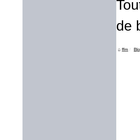
Tou
de 
ffm
Bl