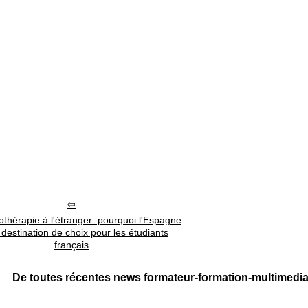
othérapie à l'étranger: pourquoi l'Espagne
a destination de choix pour les étudiants
français
De toutes récentes news formateur-formation-multimedia