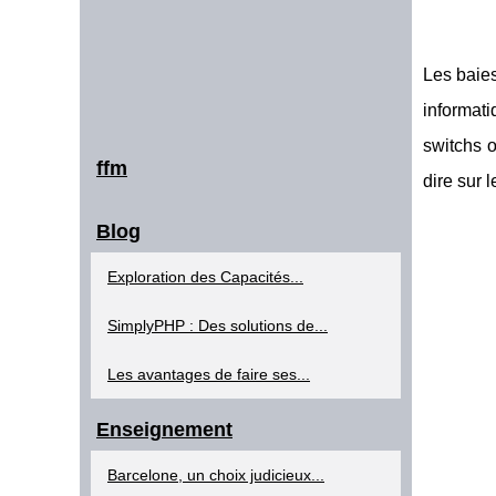
Les baies
informati
switchs o
ffm
dire sur 
Blog
Exploration des Capacités...
SimplyPHP : Des solutions de...
Les avantages de faire ses...
Enseignement
Barcelone, un choix judicieux...