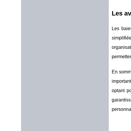
Les av
Les baie
simplifié
organisa
permetten
En somme
important
optant po
garantis
personnal