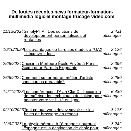
De toutes récentes news formateur-formation-
multimedia-logiciel-montage-trucage-video.com.
11/12/2024
SimplyPHP : Des solutions de
2 421
développement personnalisées et
affichages
rentables
10/10/2024
Les avantages de faire ses études à l'UAX
2 126
: découvrez-les !
affichages
28/6/2024
Choisir la Meilleure École Privée à Paris :
2 396
Guide pour Parents Exigeants
affichages
26/6/2024
Comment se former au métier d'artiste
3 280
sans cursus préalable?
affichages
14/11/2023
Les conférences d'Alan CladX : l'occasion
6 430
de maîtriser les techniques de linking pour
affichages
booster votre visibilité en ligne
02/10/2023
Tout ce que vous devez savoir sur les
3 175
baies de brassage en réseau
affichages
12/6/2023
La physiothérapie à l'étranger: pourquoi
3 242
l'Espagne est la destination de choix pour
affichages