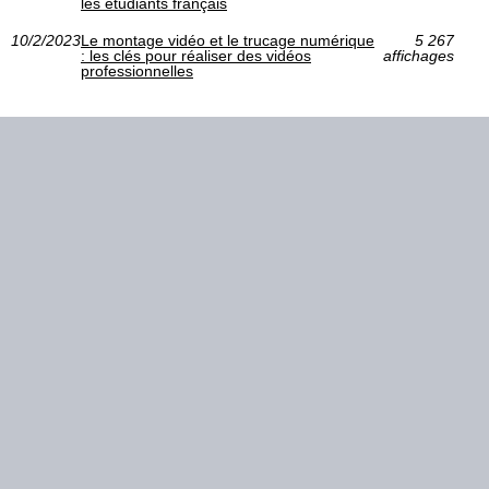
les étudiants français
10/2/2023
Le montage vidéo et le trucage numérique
5 267
: les clés pour réaliser des vidéos
affichages
professionnelles